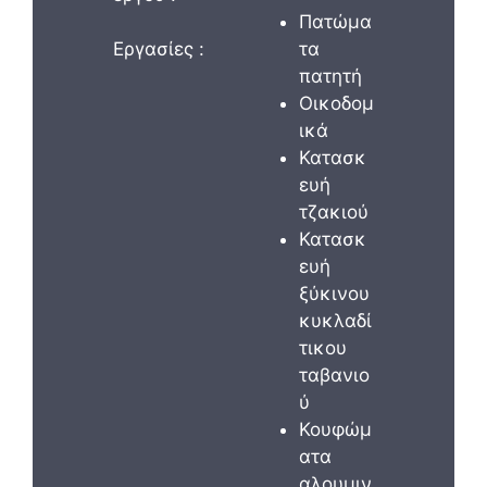
Πατώμα
Εργασίες :
τα
πατητή
Οικοδομ
ικά
Κατασκ
ευή
τζακιού
Κατασκ
ευή
ξύκινου
κυκλαδί
τικου
ταβανιο
ύ
Κουφώμ
ατα
αλουμιν