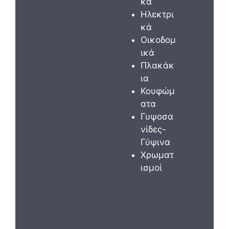
κά
Ηλεκτρι
κά
Οικοδομ
ικά
Πλακάκ
ια
Κουφώμ
ατα
Γυψοσα
νίδες-
Γύψινα
Χρωματ
ισμοί