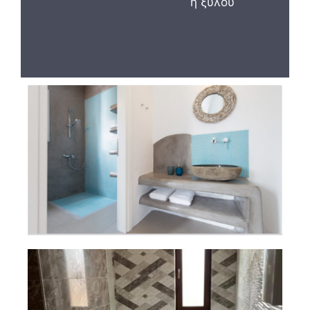
η ξύλου