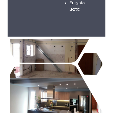
Επιχρίσ
ματα