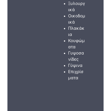
Ξυλουργ
ικά
Οικοδομ
ικά
Πλακάκ
ια
Κουφώμ
ατα
Γυψοσα
νίδες
Γύψινα
Επιχρίσ
ματα