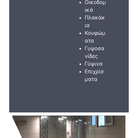
Οικοδομ
ικά
Πλακάκ
ια
Κουφώμ
ατα
Γυψοσα
νίδες
Γύψινα
Επιχρίσ
ματα