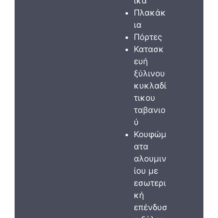
ικά
Πλακάκ
ια
Πόρτες
Κατασκ
ευή
ξύλινου
κυκλαδί
τικου
ταβανιο
ύ
Κουφώμ
ατα
αλουμιν
ίου με
εσωτερι
κή
επένδυσ