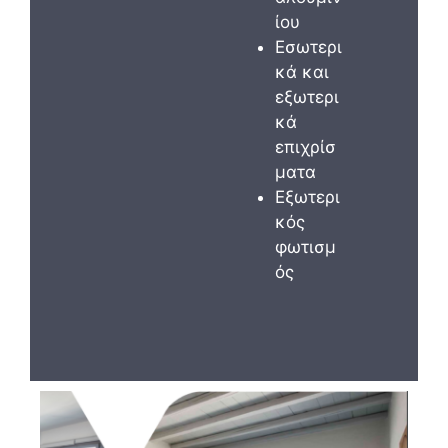
ίου
Εσωτερι
κά και
εξωτερι
κά
επιχρίσ
ματα
Εξωτερι
κός
φωτισμ
ός