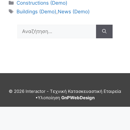
Κατηγορίες
Constructions (Demo)
Ετικέτες
Buildings (Demo)
,
News (Demo)
Αναζήτηση
για:
© 2026 Interactor - Τεχνική Κατασκευαστική Εταιρεία
•Υλοποίηση
GnPWebDesign