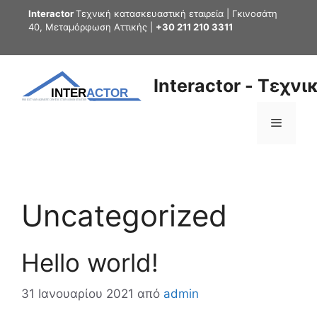
Μετάβαση
Interactor
Τεχνική κατασκευαστική εταιρεία | Γκινοσάτη
σε
40, Μεταμόρφωση Αττικής |
+30 211 210 3311
περιεχόμενο
Interactor - Τεχν
Μενού
Uncategorized
Hello world!
31 Ιανουαρίου 2021
από
admin